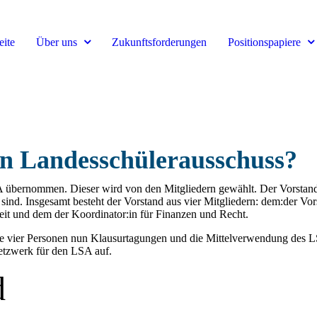
ite
Über uns
Zukunftsforderungen
Positionspapiere
en Landesschülerausschuss?
übernommen. Dieser wird von den Mitgliedern gewählt. Der Vorstand h
 sind. Insgesamt besteht der Vorstand aus vier Mitgliedern: dem:der Vor
beit und dem der Koordinator:in für Finanzen und Recht.
ese vier Personen nun Klausurtagungen und die Mittelverwendung des LS
Netzwerk für den LSA auf.
d